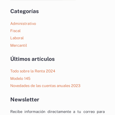
Categorías
Administrativo
Fiscal
Laboral
Mercantil
AI Chatbot
Online
Últimos artículos
Todo sobre la Renta 2024
Hola, com et puc ajudar? / ¿cómo
te puedo ayudar?
Modelo 145
Novedades de las cuentas anuales 2023
Newsletter
Recibe información directamente a tu correo para