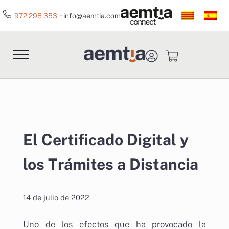
Saltar al contenido principal
Skip to header right navigation
Skip to site footer
972 298 353
· info@aemtia.com
Menu
Aemtia Assessors
Asesores en el ámbito empresarial, profesion
El Certificado Digital y
los Trámites a Distancia
14 de julio de 2022
Uno de los efectos que ha provocado la