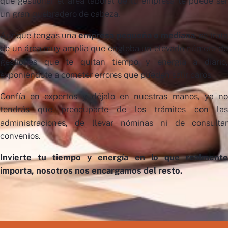
que gestionar el área laboral de tu empresa te puede ser
un gran quebradero de cabeza.
Aunque tengas una
empresa pequeña o mediana
, se trata
de un área muy amplia que engloba un elevado número de
gestiones que te quitan tiempo y energía a diario,
exponiéndote a cometer errores que pueden salir caros.
Confía en expertos y déjalo en nuestras manos, ya no
tendrás que preocuparte de los trámites con las
administraciones, de llevar nóminas ni de consultar
convenios.
Invierte tu tiempo y energía en lo que realmente
importa, nosotros nos encargamos del resto.