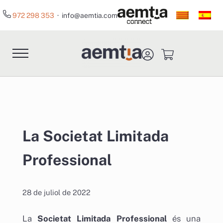
Skip to main content
Skip to header right navigation
Skip to site footer
972 298 353
· info@aemtia.com
Menu
Aemtia Assessors
Asesoría para Empresas, Pymes y Autónomos 
La Societat Limitada
Professional
28 de juliol de 2022
La
Societat Limitada Professional
és una