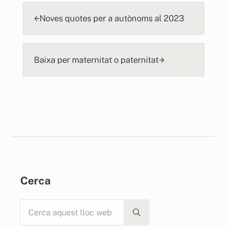
Hola, com et puc ajudar? / ¿cómo
Entrada anterior
te puedo ayudar?
Noves quotes per a autònoms al 2023
Següent
Baixa per maternitat o paternitat
Sidebar
Cerca
Cerca aquest lloc web
Submit search