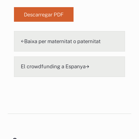
Descarregar PDF
Entrada anterior
Baixa per maternitat o paternitat
Següent
El crowdfunding a Espanya
AI Chatbot
Online
Sidebar
Hola, com et puc ajudar? / ¿cómo