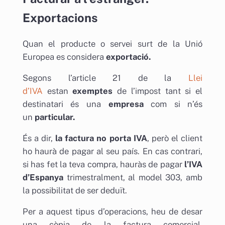
Exportacions
Quan el producte o servei surt de la Unió
Europea es considera
exportació.
Segons l’article 21 de la
Llei
d’IVA
estan
exemptes
de l’impost tant si el
destinatari és una
empresa
com si n’és
un
particular.
És a dir,
la factura no porta IVA
, però el client
ho haurà de pagar al seu país. En cas contrari,
si has fet la teva compra, hauràs de pagar
l’IVA
d’Espanya
trimestralment, al model 303, amb
la possibilitat de ser deduït.
Per a aquest tipus d’operacions, heu de desar
una còpia de la factura comercial,