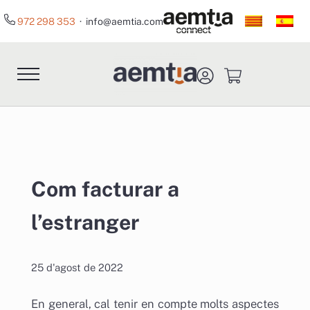
Skip to main content
Skip to header right navigation
Skip to site footer
972 298 353
· info@aemtia.com
Menu
Aemtia Assessors
Asesoría para Empresas, Pymes y Autónomos 
Com facturar a
l’estranger
25 d'agost de 2022
En general, cal tenir en compte molts aspectes