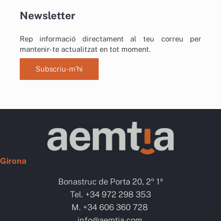
Newsletter
Rep informació directament al teu correu per
mantenir-te actualitzat en tot moment.
Subscriu-m’hi
Girona
Bonastruc de Porta 20, 2º 1ª
Tel. +34 972 298 353
M. +34 606 360 728
info@aemtia.com