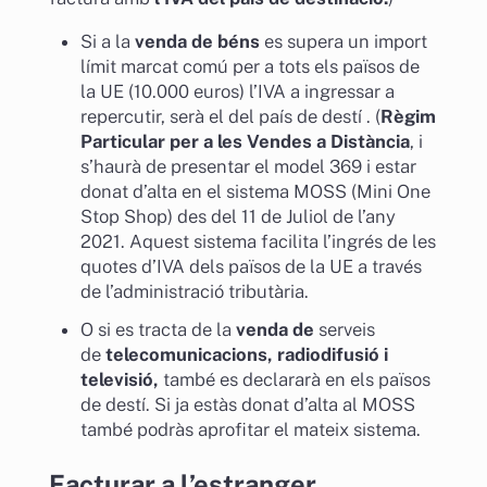
Si a la
venda de béns
es supera un import
límit marcat comú per a tots els països de
la UE (10.000 euros) l’IVA a ingressar a
repercutir, serà el del país de destí . (
Règim
Particular per a les Vendes a Distància
, i
s’haurà de presentar el model 369 i estar
donat d’alta en el sistema MOSS (Mini One
Stop Shop) des del 11 de Juliol de l’any
2021. Aquest sistema facilita l’ingrés de les
quotes d’IVA dels països de la UE a través
de l’administració tributària.
O si es tracta de la
venda de
serveis
de
telecomunicacions, radiodifusió i
televisió,
també es declararà en els països
de destí. Si ja estàs donat d’alta al MOSS
també podràs aprofitar el mateix sistema.
Facturar a l’estranger.