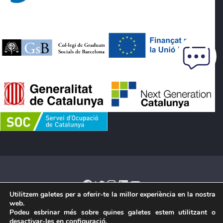
Facebook
Twitter
Instagram
LinkedIn
YouTube
Utilitzem galetes per a oferir-te la millor experiència en la nostra
web.
Podeu esbrinar més sobre quines galetes estem utilitzant o
Avís legal
·
Política de cookies
·
Política de privadesa
·
Condicions
desactivar-les en
configuració
.