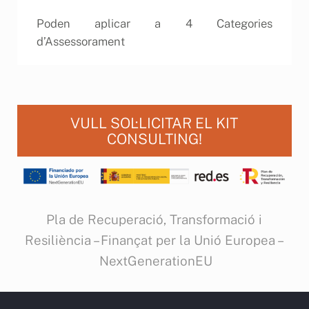
Poden aplicar a 4 Categories
d’Assessorament
AI Chatbot
Online
Hola, com et puc ajudar? / ¿cómo
VULL SOL·LICITAR EL KIT
te puedo ayudar?
CONSULTING!
Pla de Recuperació, Transformació i
Resiliència – Finançat per la Unió Europea –
NextGenerationEU