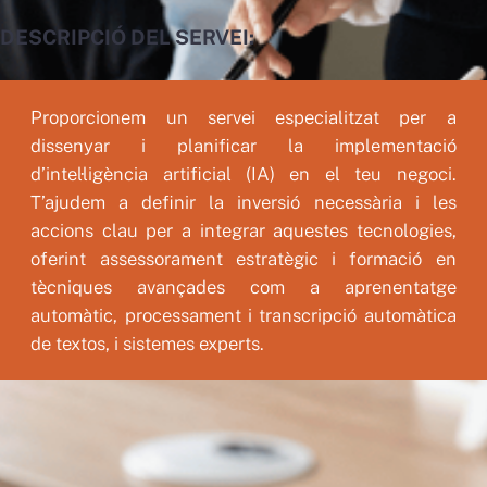
DESCRIPCIÓ DEL SERVEI:
Proporcionem un servei especialitzat per a
dissenyar i planificar la implementació
d’intel·ligència artificial (IA) en el teu negoci.
T’ajudem a definir la inversió necessària i les
accions clau per a integrar aquestes tecnologies,
oferint assessorament estratègic i formació en
tècniques avançades com a aprenentatge
automàtic, processament i transcripció automàtica
de textos, i sistemes experts.